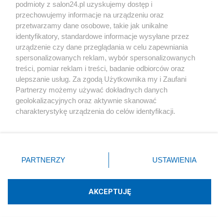
podmioty z salon24.pl uzyskujemy dostęp i
Społeczeństwo
przechowujemy informacje na urządzeniu oraz
przetwarzamy dane osobowe, takie jak unikalne
Kultura
identyfikatory, standardowe informacje wysyłane przez
urządzenie czy dane przeglądania w celu zapewniania
spersonalizowanych reklam, wybór spersonalizowanych
treści, pomiar reklam i treści, badanie odbiorców oraz
ulepszanie usług. Za zgodą Użytkownika my i Zaufani
X
Facebook
Instagram
Youtube
Partnerzy możemy używać dokładnych danych
geolokalizacyjnych oraz aktywnie skanować
charakterystykę urządzenia do celów identyfikacji.
Web Content Media sp. z o. o. © 2022
Ponieważ cenimy Twoją prywatność, prosimy o zgodę na
korzystanie z tych technologii poprzez kliknięcie
„Akceptuję”. Zgoda jest dobrowolna i zawsze możesz ją
Pomoc
O nas
Praca
Reklama
Kontakt
zmienić/wycofać klikając przycisk ustawień prywatności
PARTNERZY
USTAWIENIA
znajdujący się w lewym dolnym rogu strony
. Niektóre
rodzaje przetwarzania danych nie wymagają zgody
użytkownika, ale masz prawo sprzeciwić się takiemu
AKCEPTUJĘ
przetwarzaniu. Preferencje będą miały zastosowania tylko
Technologię dostarcza:
W3media.pl
na tej witrynie.