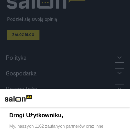
Podziel się swoją opinią
ZAŁÓŻ BLOG
Polityka
Gospodarka
Rozmaitości
Technologie
Drogi Użytkowniku,
Sport
My, naszych 1162 zaufanych partnerów oraz inne