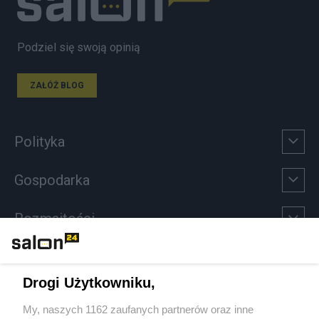
Podziel się swoją opinią
ZAŁÓŻ BLOG
Polityka
Gospodarka
Rozmaitości
Technologie
Drogi Użytkowniku,
Sport
My, naszych 1162 zaufanych partnerów oraz inne