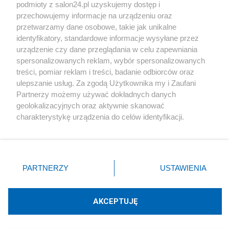
podmioty z salon24.pl uzyskujemy dostęp i
Społeczeństwo
przechowujemy informacje na urządzeniu oraz
przetwarzamy dane osobowe, takie jak unikalne
Kultura
identyfikatory, standardowe informacje wysyłane przez
urządzenie czy dane przeglądania w celu zapewniania
spersonalizowanych reklam, wybór spersonalizowanych
treści, pomiar reklam i treści, badanie odbiorców oraz
ulepszanie usług. Za zgodą Użytkownika my i Zaufani
X
Facebook
Instagram
Youtube
Partnerzy możemy używać dokładnych danych
geolokalizacyjnych oraz aktywnie skanować
charakterystykę urządzenia do celów identyfikacji.
Web Content Media sp. z o. o. © 2022
Ponieważ cenimy Twoją prywatność, prosimy o zgodę na
korzystanie z tych technologii poprzez kliknięcie
„Akceptuję”. Zgoda jest dobrowolna i zawsze możesz ją
Pomoc
O nas
Praca
Reklama
Kontakt
zmienić/wycofać klikając przycisk ustawień prywatności
PARTNERZY
USTAWIENIA
znajdujący się w lewym dolnym rogu strony
. Niektóre
rodzaje przetwarzania danych nie wymagają zgody
użytkownika, ale masz prawo sprzeciwić się takiemu
AKCEPTUJĘ
przetwarzaniu. Preferencje będą miały zastosowania tylko
Technologię dostarcza:
W3media.pl
na tej witrynie.