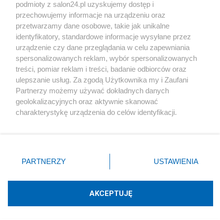
podmioty z salon24.pl uzyskujemy dostęp i
Społeczeństwo
przechowujemy informacje na urządzeniu oraz
przetwarzamy dane osobowe, takie jak unikalne
Kultura
identyfikatory, standardowe informacje wysyłane przez
urządzenie czy dane przeglądania w celu zapewniania
spersonalizowanych reklam, wybór spersonalizowanych
treści, pomiar reklam i treści, badanie odbiorców oraz
ulepszanie usług. Za zgodą Użytkownika my i Zaufani
X
Facebook
Instagram
Youtube
Partnerzy możemy używać dokładnych danych
geolokalizacyjnych oraz aktywnie skanować
charakterystykę urządzenia do celów identyfikacji.
Web Content Media sp. z o. o. © 2022
Ponieważ cenimy Twoją prywatność, prosimy o zgodę na
korzystanie z tych technologii poprzez kliknięcie
„Akceptuję”. Zgoda jest dobrowolna i zawsze możesz ją
Pomoc
O nas
Praca
Reklama
Kontakt
zmienić/wycofać klikając przycisk ustawień prywatności
PARTNERZY
USTAWIENIA
znajdujący się w lewym dolnym rogu strony
. Niektóre
rodzaje przetwarzania danych nie wymagają zgody
użytkownika, ale masz prawo sprzeciwić się takiemu
AKCEPTUJĘ
przetwarzaniu. Preferencje będą miały zastosowania tylko
Technologię dostarcza:
W3media.pl
na tej witrynie.