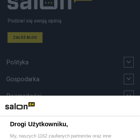
Podziel się swoją opinią
ZAŁÓŻ BLOG
Polityka
Gospodarka
Rozmaitości
Technologie
Drogi Użytkowniku,
Sport
My, naszych 1162 zaufanych partnerów oraz inne