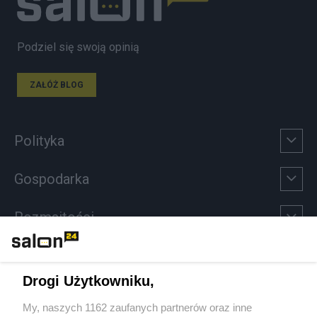
Podziel się swoją opinią
ZAŁÓŻ BLOG
Polityka
Gospodarka
Rozmaitości
Technologie
Drogi Użytkowniku,
Sport
My, naszych 1162 zaufanych partnerów oraz inne