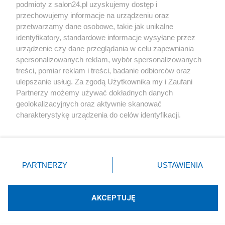
podmioty z salon24.pl uzyskujemy dostęp i
Społeczeństwo
przechowujemy informacje na urządzeniu oraz
przetwarzamy dane osobowe, takie jak unikalne
Kultura
identyfikatory, standardowe informacje wysyłane przez
urządzenie czy dane przeglądania w celu zapewniania
spersonalizowanych reklam, wybór spersonalizowanych
treści, pomiar reklam i treści, badanie odbiorców oraz
ulepszanie usług. Za zgodą Użytkownika my i Zaufani
X
Facebook
Instagram
Youtube
Partnerzy możemy używać dokładnych danych
geolokalizacyjnych oraz aktywnie skanować
charakterystykę urządzenia do celów identyfikacji.
Web Content Media sp. z o. o. © 2022
Ponieważ cenimy Twoją prywatność, prosimy o zgodę na
korzystanie z tych technologii poprzez kliknięcie
„Akceptuję”. Zgoda jest dobrowolna i zawsze możesz ją
Pomoc
O nas
Praca
Reklama
Kontakt
zmienić/wycofać klikając przycisk ustawień prywatności
PARTNERZY
USTAWIENIA
znajdujący się w lewym dolnym rogu strony
. Niektóre
rodzaje przetwarzania danych nie wymagają zgody
użytkownika, ale masz prawo sprzeciwić się takiemu
AKCEPTUJĘ
przetwarzaniu. Preferencje będą miały zastosowania tylko
Technologię dostarcza:
W3media.pl
na tej witrynie.