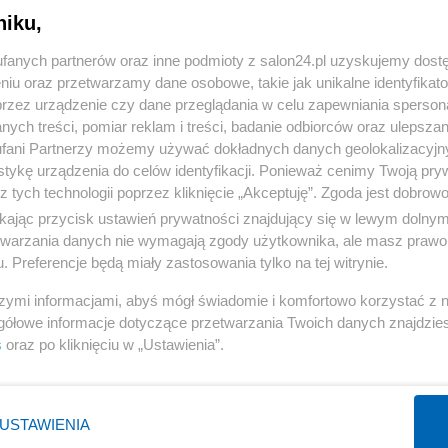
”
niku,
« WRÓĆ DO NOTKI
fanych partnerów oraz inne podmioty z salon24.pl uzyskujemy dost
niu oraz przetwarzamy dane osobowe, takie jak unikalne identyfikat
przez urządzenie czy dane przeglądania w celu zapewniania sperson
ych treści, pomiar reklam i treści, badanie odbiorców oraz ulepszan
fani Partnerzy możemy używać dokładnych danych geolokalizacyjn
tykę urządzenia do celów identyfikacji. Ponieważ cenimy Twoją pry
Polityka
Gospodarka
z tych technologii poprzez kliknięcie „Akceptuję”. Zgoda jest dobro
ikając przycisk ustawień prywatności znajdujący się w lewym dolny
Rosja
Biznes
etwarzania danych nie wymagają zgody użytkownika, ale masz prawo 
PiS
Pieniądze
. Preferencje będą miały zastosowania tylko na tej witrynie.
Rząd
Centralny Port Komunikacyjny
szymi informacjami, abyś mógł świadomie i komfortowo korzystać z
Prezydent
Inwestycje
gółowe informacje dotyczące przetwarzania Twoich danych znajdzi
s
oraz po kliknięciu w „Ustawienia”.
NATO
Podatki
WIĘCEJ
WIĘCEJ
USTAWIENIA