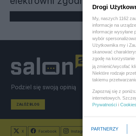
elektrowni zgodnie z planem
Drogi Użytkow
My, naszych 1162 zau
informacje na urządze
informacje wysyłane 
wybór spersonalizowan
Użytkownika my i Zau
skanować charakterys
zgodę na korzystanie 
ją zmienić/wycofać kl
Niektóre rodzaje prz
takiemu przetwarzaniu
Podziel się swoją opinią
Zapoznaj się z poniż
internetowych. Szcze
Prywatności
i
Cookie
ZAŁÓŻ BLOG
PARTNERZY
X
Facebook
Instagram