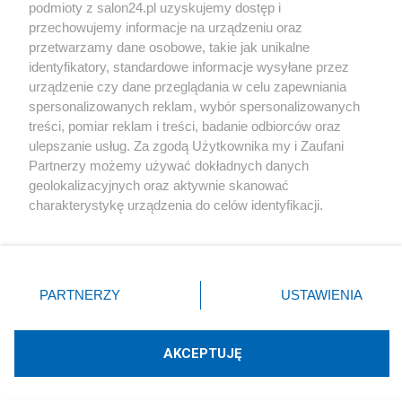
podmioty z salon24.pl uzyskujemy dostęp i
Społeczeństwo
przechowujemy informacje na urządzeniu oraz
przetwarzamy dane osobowe, takie jak unikalne
Kultura
identyfikatory, standardowe informacje wysyłane przez
urządzenie czy dane przeglądania w celu zapewniania
spersonalizowanych reklam, wybór spersonalizowanych
treści, pomiar reklam i treści, badanie odbiorców oraz
ulepszanie usług. Za zgodą Użytkownika my i Zaufani
X
Facebook
Instagram
Youtube
Partnerzy możemy używać dokładnych danych
geolokalizacyjnych oraz aktywnie skanować
charakterystykę urządzenia do celów identyfikacji.
Web Content Media sp. z o. o. © 2022
Ponieważ cenimy Twoją prywatność, prosimy o zgodę na
korzystanie z tych technologii poprzez kliknięcie
„Akceptuję”. Zgoda jest dobrowolna i zawsze możesz ją
Pomoc
O nas
Praca
Reklama
Kontakt
zmienić/wycofać klikając przycisk ustawień prywatności
PARTNERZY
USTAWIENIA
znajdujący się w lewym dolnym rogu strony
. Niektóre
rodzaje przetwarzania danych nie wymagają zgody
użytkownika, ale masz prawo sprzeciwić się takiemu
AKCEPTUJĘ
przetwarzaniu. Preferencje będą miały zastosowania tylko
Technologię dostarcza:
W3media.pl
na tej witrynie.