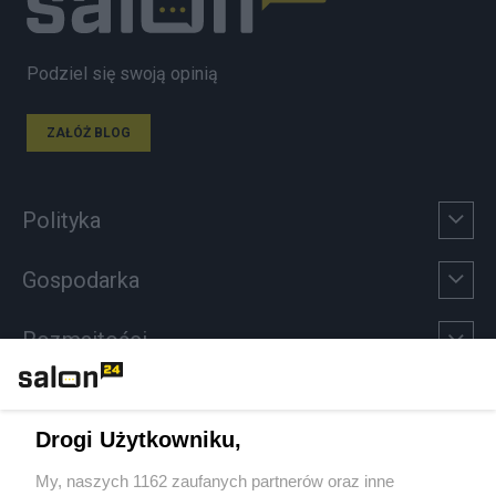
Podziel się swoją opinią
ZAŁÓŻ BLOG
Polityka
Gospodarka
Rozmaitości
Technologie
Drogi Użytkowniku,
Sport
My, naszych 1162 zaufanych partnerów oraz inne