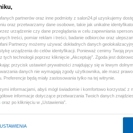
niku,
« WRÓĆ DO NOTKI
fanych partnerów oraz inne podmioty z salon24.pl uzyskujemy dost
niu oraz przetwarzamy dane osobowe, takie jak unikalne identyfikat
przez urządzenie czy dane przeglądania w celu zapewniania sperson
ych treści, pomiar reklam i treści, badanie odbiorców oraz ulepszan
fani Partnerzy możemy używać dokładnych danych geolokalizacyjn
tykę urządzenia do celów identyfikacji. Ponieważ cenimy Twoją pry
Polityka
Gospodarka
z tych technologii poprzez kliknięcie „Akceptuję”. Zgoda jest dobro
ikając przycisk ustawień prywatności znajdujący się w lewym dolny
Rosja
Biznes
etwarzania danych nie wymagają zgody użytkownika, ale masz prawo 
PiS
Pieniądze
. Preferencje będą miały zastosowania tylko na tej witrynie.
Rząd
Centralny Port Komunikacyjny
szymi informacjami, abyś mógł świadomie i komfortowo korzystać z
Prezydent
Inwestycje
gółowe informacje dotyczące przetwarzania Twoich danych znajdzi
s
oraz po kliknięciu w „Ustawienia”.
NATO
Podatki
WIĘCEJ
WIĘCEJ
USTAWIENIA