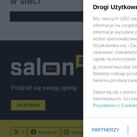
w sieci
Drogi Użytkow
My, naszych 1162 zau
informacje na urządze
informacje wysyłane 
wybór spersonalizowan
Użytkownika my i Zau
skanować charakterys
zgodę na korzystanie 
ją zmienić/wycofać kl
Niektóre rodzaje prz
takiemu przetwarzaniu
Podziel się swoją opinią
Zapoznaj się z poniż
internetowych. Szcze
Prywatności
i
Cookie
ZAŁÓŻ BLOG
PARTNERZY
X
Facebook
Instagram