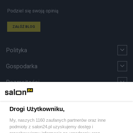
Podziel się swoją opinią
ZAŁÓŻ BLOG
Polityka
Gospodarka
Rozmaitości
Technologie
Drogi Użytkowniku,
Sport
My, naszych 1160 zaufanych partnerów oraz inne
podmioty z salon24.pl uzyskujemy dostęp i
Społeczeństwo