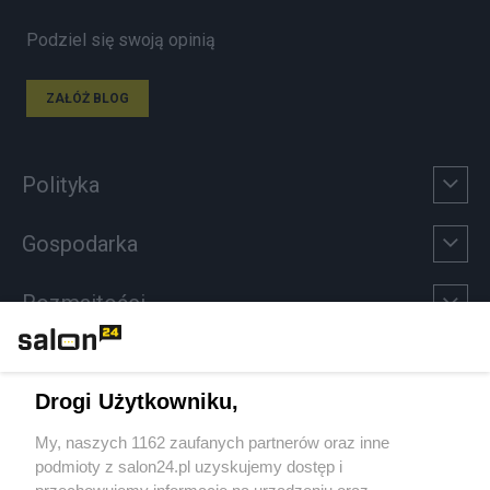
Podziel się swoją opinią
ZAŁÓŻ BLOG
Polityka
Gospodarka
Rozmaitości
Technologie
Drogi Użytkowniku,
Sport
My, naszych 1162 zaufanych partnerów oraz inne
podmioty z salon24.pl uzyskujemy dostęp i
Społeczeństwo