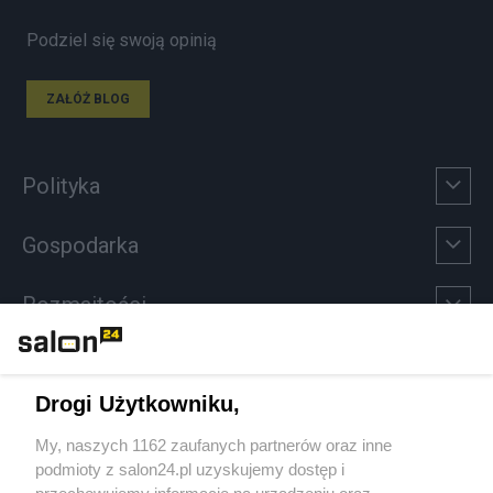
Podziel się swoją opinią
ZAŁÓŻ BLOG
Polityka
Gospodarka
Rozmaitości
Technologie
Drogi Użytkowniku,
Sport
My, naszych 1162 zaufanych partnerów oraz inne
podmioty z salon24.pl uzyskujemy dostęp i
Społeczeństwo