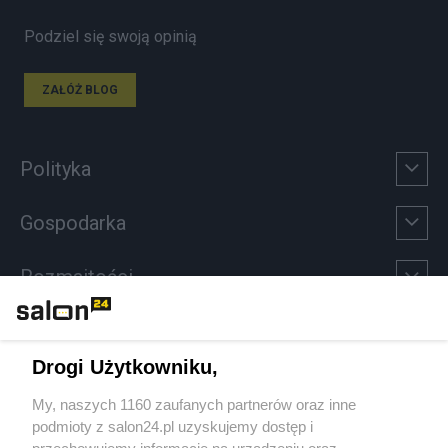
Podziel się swoją opinią
ZAŁÓŻ BLOG
Polityka
Gospodarka
Rozmaitości
Technologie
Drogi Użytkowniku,
Sport
My, naszych 1160 zaufanych partnerów oraz inne
podmioty z salon24.pl uzyskujemy dostęp i
Społeczeństwo