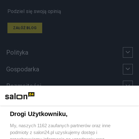
Podziel się swoją opinią
ZAŁÓŻ BLOG
Polityka
Gospodarka
Rozmaitości
Technologie
Drogi Użytkowniku,
Sport
My, naszych 1162 zaufanych partnerów oraz inne
podmioty z salon24.pl uzyskujemy dostęp i
Społeczeństwo