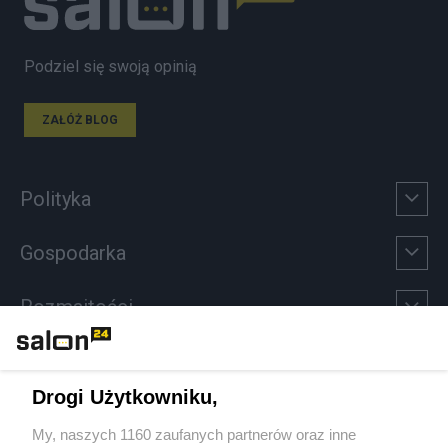
Podziel się swoją opinią
ZAŁÓŻ BLOG
Polityka
Gospodarka
Rozmaitości
Technologie
Drogi Użytkowniku,
Sport
My, naszych 1160 zaufanych partnerów oraz inne