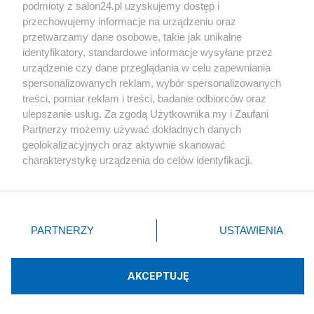
podmioty z salon24.pl uzyskujemy dostęp i
Społeczeństwo
przechowujemy informacje na urządzeniu oraz
przetwarzamy dane osobowe, takie jak unikalne
Kultura
identyfikatory, standardowe informacje wysyłane przez
urządzenie czy dane przeglądania w celu zapewniania
spersonalizowanych reklam, wybór spersonalizowanych
treści, pomiar reklam i treści, badanie odbiorców oraz
ulepszanie usług. Za zgodą Użytkownika my i Zaufani
X
Facebook
Instagram
Youtube
Partnerzy możemy używać dokładnych danych
geolokalizacyjnych oraz aktywnie skanować
charakterystykę urządzenia do celów identyfikacji.
Web Content Media sp. z o. o. © 2022
Ponieważ cenimy Twoją prywatność, prosimy o zgodę na
korzystanie z tych technologii poprzez kliknięcie
„Akceptuję”. Zgoda jest dobrowolna i zawsze możesz ją
Pomoc
O nas
Praca
Reklama
Kontakt
zmienić/wycofać klikając przycisk ustawień prywatności
PARTNERZY
USTAWIENIA
znajdujący się w lewym dolnym rogu strony
. Niektóre
rodzaje przetwarzania danych nie wymagają zgody
użytkownika, ale masz prawo sprzeciwić się takiemu
AKCEPTUJĘ
przetwarzaniu. Preferencje będą miały zastosowania tylko
Technologię dostarcza:
W3media.pl
na tej witrynie.