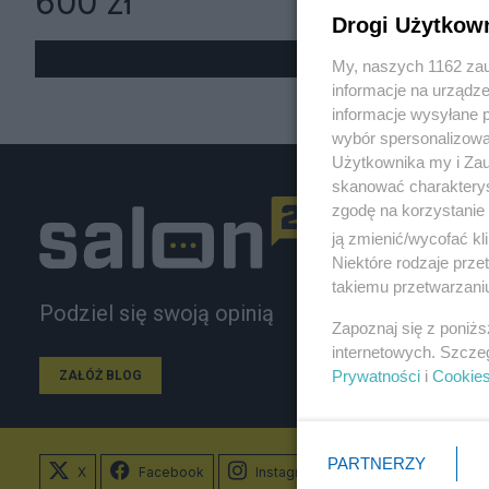
600 zł
Drogi Użytkow
My, naszych 1162 zau
informacje na urządze
informacje wysyłane 
wybór spersonalizowan
Użytkownika my i Zau
skanować charakterys
zgodę na korzystanie 
ją zmienić/wycofać kl
Niektóre rodzaje prz
takiemu przetwarzaniu
Podziel się swoją opinią
Zapoznaj się z poniż
internetowych. Szcze
Prywatności
i
Cookie
ZAŁÓŻ BLOG
PARTNERZY
X
Facebook
Instagram