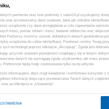
niku,
« WRÓĆ DO NOTKI
fanych partnerów oraz inne podmioty z salon24.pl uzyskujemy dost
niu oraz przetwarzamy dane osobowe, takie jak unikalne identyfikat
przez urządzenie czy dane przeglądania w celu zapewniania sperson
ych treści, pomiar reklam i treści, badanie odbiorców oraz ulepszan
fani Partnerzy możemy używać dokładnych danych geolokalizacyjn
tykę urządzenia do celów identyfikacji. Ponieważ cenimy Twoją pry
Polityka
Gospodarka
z tych technologii poprzez kliknięcie „Akceptuję”. Zgoda jest dobro
ikając przycisk ustawień prywatności znajdujący się w lewym dolny
PiS
Biznes
etwarzania danych nie wymagają zgody użytkownika, ale masz prawo 
Rząd
Pieniądze
. Preferencje będą miały zastosowania tylko na tej witrynie.
Prezydent
Centralny Port Komunikacyjny
szymi informacjami, abyś mógł świadomie i komfortowo korzystać z
NATO
Inwestycje
gółowe informacje dotyczące przetwarzania Twoich danych znajdzi
s
oraz po kliknięciu w „Ustawienia”.
KO
Podatki
WIĘCEJ
WIĘCEJ
USTAWIENIA