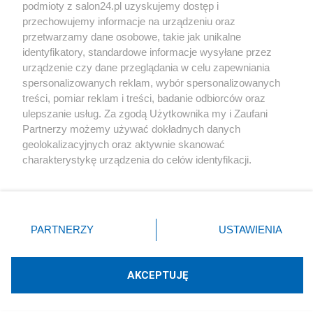
podmioty z salon24.pl uzyskujemy dostęp i
Społeczeństwo
przechowujemy informacje na urządzeniu oraz
przetwarzamy dane osobowe, takie jak unikalne
Kultura
identyfikatory, standardowe informacje wysyłane przez
urządzenie czy dane przeglądania w celu zapewniania
spersonalizowanych reklam, wybór spersonalizowanych
treści, pomiar reklam i treści, badanie odbiorców oraz
ulepszanie usług. Za zgodą Użytkownika my i Zaufani
X
Facebook
Instagram
Youtube
Partnerzy możemy używać dokładnych danych
geolokalizacyjnych oraz aktywnie skanować
charakterystykę urządzenia do celów identyfikacji.
Web Content Media sp. z o. o. © 2022
Ponieważ cenimy Twoją prywatność, prosimy o zgodę na
korzystanie z tych technologii poprzez kliknięcie
„Akceptuję”. Zgoda jest dobrowolna i zawsze możesz ją
Pomoc
O nas
Praca
Reklama
Kontakt
zmienić/wycofać klikając przycisk ustawień prywatności
PARTNERZY
USTAWIENIA
znajdujący się w lewym dolnym rogu strony
. Niektóre
rodzaje przetwarzania danych nie wymagają zgody
użytkownika, ale masz prawo sprzeciwić się takiemu
AKCEPTUJĘ
przetwarzaniu. Preferencje będą miały zastosowania tylko
Technologię dostarcza:
W3media.pl
na tej witrynie.