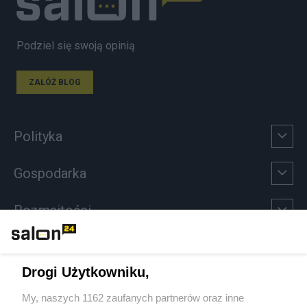
Podziel się swoją opinią
ZAŁÓŻ BLOG
Polityka
Gospodarka
Rozmaitości
Technologie
Drogi Użytkowniku,
Sport
My, naszych 1162 zaufanych partnerów oraz inne