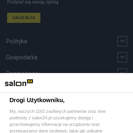
Podziel się swoją opinią
ZAŁÓŻ BLOG
Polityka
Gospodarka
Rozmaitości
Technologie
Drogi Użytkowniku,
Sport
My, naszych 1162 zaufanych partnerów oraz inne
podmioty z salon24.pl uzyskujemy dostęp i
Społeczeństwo
przechowujemy informacje na urządzeniu oraz
przetwarzamy dane osobowe, takie jak unikalne