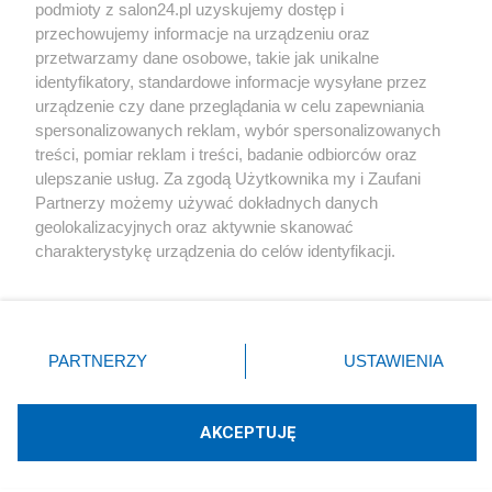
podmioty z salon24.pl uzyskujemy dostęp i
Społeczeństwo
przechowujemy informacje na urządzeniu oraz
przetwarzamy dane osobowe, takie jak unikalne
Kultura
identyfikatory, standardowe informacje wysyłane przez
urządzenie czy dane przeglądania w celu zapewniania
spersonalizowanych reklam, wybór spersonalizowanych
treści, pomiar reklam i treści, badanie odbiorców oraz
ulepszanie usług. Za zgodą Użytkownika my i Zaufani
X
Facebook
Instagram
Youtube
Partnerzy możemy używać dokładnych danych
geolokalizacyjnych oraz aktywnie skanować
charakterystykę urządzenia do celów identyfikacji.
Web Content Media sp. z o. o. © 2022
Ponieważ cenimy Twoją prywatność, prosimy o zgodę na
korzystanie z tych technologii poprzez kliknięcie
„Akceptuję”. Zgoda jest dobrowolna i zawsze możesz ją
Pomoc
O nas
Praca
Reklama
Kontakt
zmienić/wycofać klikając przycisk ustawień prywatności
PARTNERZY
USTAWIENIA
znajdujący się w lewym dolnym rogu strony
. Niektóre
rodzaje przetwarzania danych nie wymagają zgody
użytkownika, ale masz prawo sprzeciwić się takiemu
AKCEPTUJĘ
przetwarzaniu. Preferencje będą miały zastosowania tylko
Technologię dostarcza:
W3media.pl
na tej witrynie.