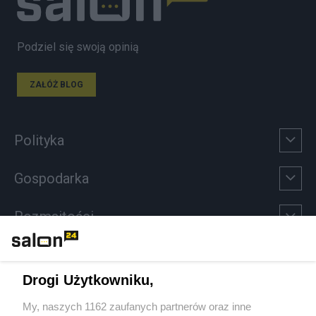
Podziel się swoją opinią
ZAŁÓŻ BLOG
Polityka
Gospodarka
Rozmaitości
Technologie
Drogi Użytkowniku,
Sport
My, naszych 1162 zaufanych partnerów oraz inne