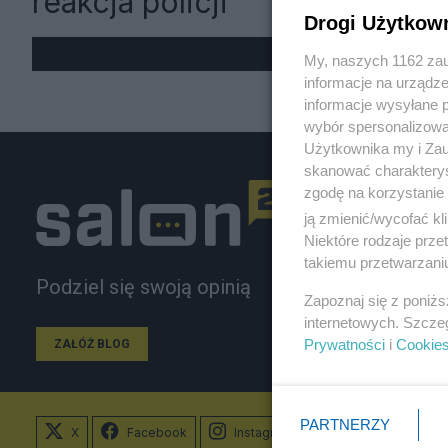
reakcja policji
Drogi Użytkow
My, naszych 1162 zau
informacje na urządze
informacje wysyłane 
wybór spersonalizowan
Użytkownika my i Zau
skanować charakterys
zgodę na korzystanie 
ją zmienić/wycofać kl
Niektóre rodzaje prz
takiemu przetwarzaniu
Podziel się swoją opinią
Zapoznaj się z poniż
internetowych. Szcze
Prywatności
i
Cookie
ZAŁÓŻ BLOG
PARTNERZY
X
Facebook
Instagram