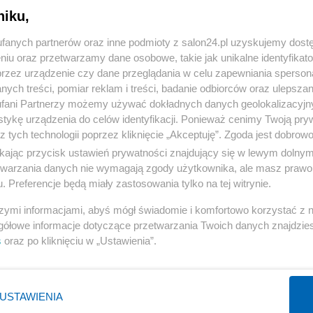
niku,
« WRÓĆ DO NOTKI
fanych partnerów oraz inne podmioty z salon24.pl uzyskujemy dost
niu oraz przetwarzamy dane osobowe, takie jak unikalne identyfikat
przez urządzenie czy dane przeglądania w celu zapewniania sperson
ych treści, pomiar reklam i treści, badanie odbiorców oraz ulepszan
fani Partnerzy możemy używać dokładnych danych geolokalizacyjn
tykę urządzenia do celów identyfikacji. Ponieważ cenimy Twoją pry
Polityka
Gospodarka
z tych technologii poprzez kliknięcie „Akceptuję”. Zgoda jest dobro
ikając przycisk ustawień prywatności znajdujący się w lewym dolny
Rosja
Biznes
etwarzania danych nie wymagają zgody użytkownika, ale masz prawo 
PiS
Pieniądze
. Preferencje będą miały zastosowania tylko na tej witrynie.
Rząd
Centralny Port Komunikacyjny
szymi informacjami, abyś mógł świadomie i komfortowo korzystać z
Prezydent
Inwestycje
gółowe informacje dotyczące przetwarzania Twoich danych znajdzi
s
oraz po kliknięciu w „Ustawienia”.
NATO
Podatki
WIĘCEJ
WIĘCEJ
USTAWIENIA