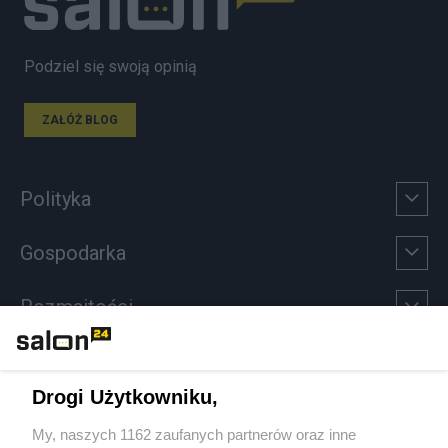
Podziel się swoją opinią
ZAŁÓŻ BLOG
Polityka
Gospodarka
Rozmaitości
Technologie
Drogi Użytkowniku,
Sport
My, naszych 1162 zaufanych partnerów oraz inne