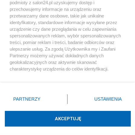
podmioty z salon24.pl uzyskujemy dostęp i
Społeczeństwo
przechowujemy informacje na urządzeniu oraz
przetwarzamy dane osobowe, takie jak unikalne
Kultura
identyfikatory, standardowe informacje wysyłane przez
urządzenie czy dane przeglądania w celu zapewniania
spersonalizowanych reklam, wybór spersonalizowanych
treści, pomiar reklam i treści, badanie odbiorców oraz
ulepszanie usług. Za zgodą Użytkownika my i Zaufani
X
Facebook
Instagram
Youtube
Partnerzy możemy używać dokładnych danych
geolokalizacyjnych oraz aktywnie skanować
charakterystykę urządzenia do celów identyfikacji.
Web Content Media sp. z o. o. © 2022
Ponieważ cenimy Twoją prywatność, prosimy o zgodę na
korzystanie z tych technologii poprzez kliknięcie
„Akceptuję”. Zgoda jest dobrowolna i zawsze możesz ją
Pomoc
O nas
Praca
Reklama
Kontakt
zmienić/wycofać klikając przycisk ustawień prywatności
PARTNERZY
USTAWIENIA
znajdujący się w lewym dolnym rogu strony
. Niektóre
rodzaje przetwarzania danych nie wymagają zgody
użytkownika, ale masz prawo sprzeciwić się takiemu
AKCEPTUJĘ
przetwarzaniu. Preferencje będą miały zastosowania tylko
Technologię dostarcza:
W3media.pl
na tej witrynie.