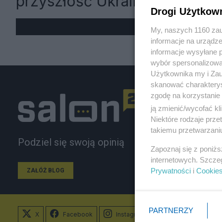
przyszłość Ukrainy
Drogi Użytkow
My, naszych 1160 zau
informacje na urządze
informacje wysyłane 
wybór spersonalizowan
Użytkownika my i Zau
skanować charakterys
zgodę na korzystanie 
ją zmienić/wycofać kl
Niektóre rodzaje prz
takiemu przetwarzaniu
Podziel się swoją opinią
Zapoznaj się z poniż
internetowych. Szcze
Prywatności
i
Cookie
ZAŁÓŻ BLOG
PARTNERZY
X
Facebook
Instagram