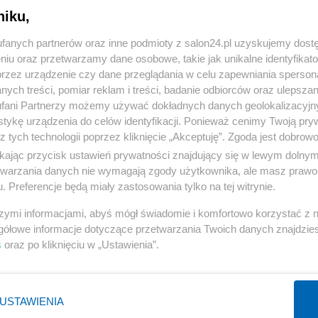
niku,
« WRÓĆ DO NOTKI
fanych partnerów oraz inne podmioty z salon24.pl uzyskujemy dost
niu oraz przetwarzamy dane osobowe, takie jak unikalne identyfikat
przez urządzenie czy dane przeglądania w celu zapewniania sperson
ych treści, pomiar reklam i treści, badanie odbiorców oraz ulepszan
fani Partnerzy możemy używać dokładnych danych geolokalizacyjn
tykę urządzenia do celów identyfikacji. Ponieważ cenimy Twoją pry
Polityka
Gospodarka
z tych technologii poprzez kliknięcie „Akceptuję”. Zgoda jest dobro
ikając przycisk ustawień prywatności znajdujący się w lewym dolny
PiS
Biznes
etwarzania danych nie wymagają zgody użytkownika, ale masz prawo 
Rząd
Pieniądze
. Preferencje będą miały zastosowania tylko na tej witrynie.
Prezydent
Centralny Port Komunikacyjny
szymi informacjami, abyś mógł świadomie i komfortowo korzystać z
NATO
Inwestycje
gółowe informacje dotyczące przetwarzania Twoich danych znajdzi
s
oraz po kliknięciu w „Ustawienia”.
KO
Podatki
WIĘCEJ
WIĘCEJ
USTAWIENIA