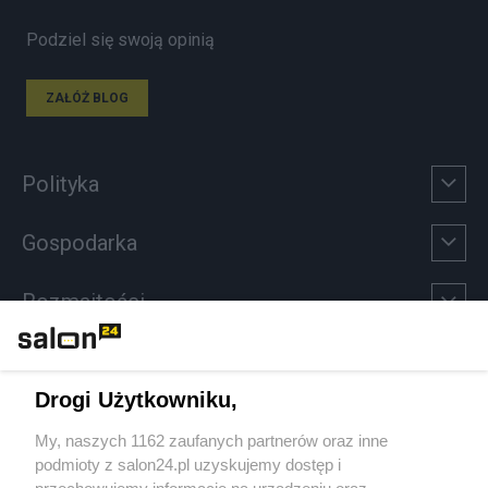
Podziel się swoją opinią
ZAŁÓŻ BLOG
Polityka
Gospodarka
Rozmaitości
Technologie
Drogi Użytkowniku,
Sport
My, naszych 1162 zaufanych partnerów oraz inne
podmioty z salon24.pl uzyskujemy dostęp i
Społeczeństwo