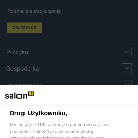
Podziel się swoją opinią
ZAŁÓŻ BLOG
Polityka
Gospodarka
Rozmaitości
Technologie
Drogi Użytkowniku,
Sport
My, naszych 1162 zaufanych partnerów oraz inne
podmioty z salon24.pl uzyskujemy dostęp i
Społeczeństwo