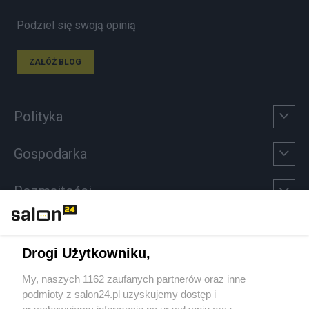
Podziel się swoją opinią
ZAŁÓŻ BLOG
Polityka
Gospodarka
Rozmaitości
Technologie
Drogi Użytkowniku,
Sport
My, naszych 1162 zaufanych partnerów oraz inne
podmioty z salon24.pl uzyskujemy dostęp i
Społeczeństwo