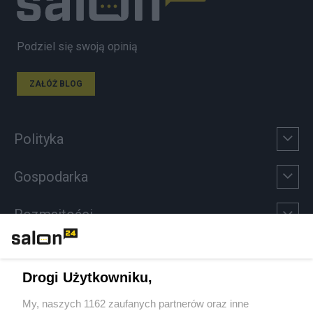
Podziel się swoją opinią
ZAŁÓŻ BLOG
Polityka
Gospodarka
Rozmaitości
Technologie
Drogi Użytkowniku,
Sport
My, naszych 1162 zaufanych partnerów oraz inne