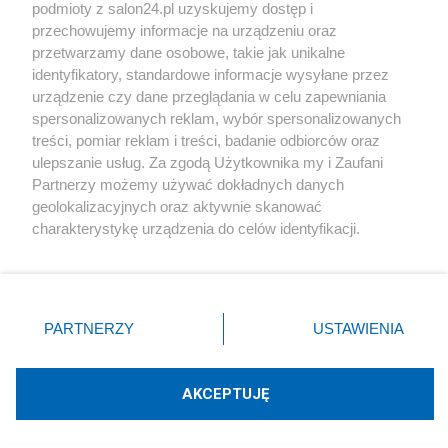
podmioty z salon24.pl uzyskujemy dostęp i
Społeczeństwo
przechowujemy informacje na urządzeniu oraz
przetwarzamy dane osobowe, takie jak unikalne
Kultura
identyfikatory, standardowe informacje wysyłane przez
urządzenie czy dane przeglądania w celu zapewniania
spersonalizowanych reklam, wybór spersonalizowanych
treści, pomiar reklam i treści, badanie odbiorców oraz
ulepszanie usług. Za zgodą Użytkownika my i Zaufani
X
Facebook
Instagram
Youtube
Partnerzy możemy używać dokładnych danych
geolokalizacyjnych oraz aktywnie skanować
charakterystykę urządzenia do celów identyfikacji.
Web Content Media sp. z o. o. © 2022
Ponieważ cenimy Twoją prywatność, prosimy o zgodę na
korzystanie z tych technologii poprzez kliknięcie
„Akceptuję”. Zgoda jest dobrowolna i zawsze możesz ją
Pomoc
O nas
Praca
Reklama
Kontakt
zmienić/wycofać klikając przycisk ustawień prywatności
PARTNERZY
USTAWIENIA
znajdujący się w lewym dolnym rogu strony
. Niektóre
rodzaje przetwarzania danych nie wymagają zgody
użytkownika, ale masz prawo sprzeciwić się takiemu
AKCEPTUJĘ
przetwarzaniu. Preferencje będą miały zastosowania tylko
Technologię dostarcza:
W3media.pl
na tej witrynie.