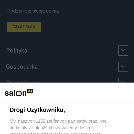
Podziel się swoją opinią
ZAŁÓŻ BLOG
Polityka
Gospodarka
Rozmaitości
Technologie
Drogi Użytkowniku,
Sport
My, naszych 1162 zaufanych partnerów oraz inne
podmioty z salon24.pl uzyskujemy dostęp i
Społeczeństwo