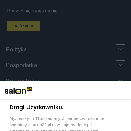
Podziel się swoją opinią
ZAŁÓŻ BLOG
Polityka
Gospodarka
Rozmaitości
Technologie
Drogi Użytkowniku,
Sport
My, naszych 1162 zaufanych partnerów oraz inne
podmioty z salon24.pl uzyskujemy dostęp i
Społeczeństwo