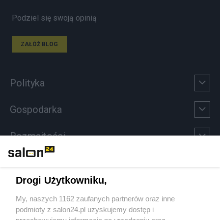
Podziel się swoją opinią
ZAŁÓŻ BLOG
Polityka
Gospodarka
Rozmaitości
Technologie
Drogi Użytkowniku,
Sport
My, naszych 1162 zaufanych partnerów oraz inne
podmioty z salon24.pl uzyskujemy dostęp i
Społeczeństwo