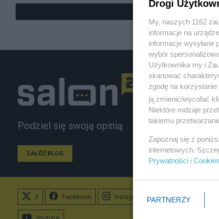
Drogi Użytkow
My, naszych 1162 zau
informacje na urządze
informacje wysyłane 
wybór spersonalizowan
Użytkownika my i Zau
skanować charakterys
zgodę na korzystanie 
ją zmienić/wycofać kl
Niektóre rodzaje prz
takiemu przetwarzaniu
Podziel się swoją opinią
Zapoznaj się z poniż
internetowych. Szcze
ZAŁÓŻ BLOG
Prywatności
i
Cookie
X
Facebook
Instagram
PARTNERZY
Youtube