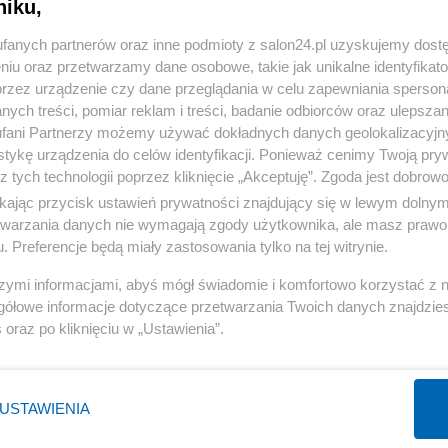
niku,
« WRÓĆ DO NOTKI
fanych partnerów oraz inne podmioty z salon24.pl uzyskujemy dost
niu oraz przetwarzamy dane osobowe, takie jak unikalne identyfikat
przez urządzenie czy dane przeglądania w celu zapewniania sperson
ych treści, pomiar reklam i treści, badanie odbiorców oraz ulepszan
fani Partnerzy możemy używać dokładnych danych geolokalizacyjn
tykę urządzenia do celów identyfikacji. Ponieważ cenimy Twoją pry
Polityka
Gospodarka
z tych technologii poprzez kliknięcie „Akceptuję”. Zgoda jest dobro
Rosja
Biznes
ikając przycisk ustawień prywatności znajdujący się w lewym dolny
etwarzania danych nie wymagają zgody użytkownika, ale masz prawo 
PiS
Pieniądze
. Preferencje będą miały zastosowania tylko na tej witrynie.
Rząd
Centralny Port Komunikacyjny
szymi informacjami, abyś mógł świadomie i komfortowo korzystać z
Prezydent
Inwestycje
gółowe informacje dotyczące przetwarzania Twoich danych znajdzi
NATO
Podatki
s
oraz po kliknięciu w „Ustawienia”.
WIĘCEJ
WIĘCEJ
USTAWIENIA