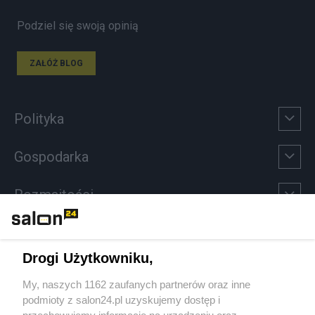
Podziel się swoją opinią
ZAŁÓŻ BLOG
Polityka
Gospodarka
Rozmaitości
Technologie
Drogi Użytkowniku,
Sport
My, naszych 1162 zaufanych partnerów oraz inne
podmioty z salon24.pl uzyskujemy dostęp i
Społeczeństwo