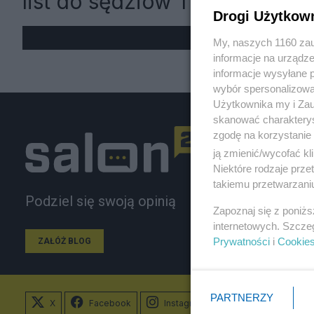
list do sędziów TK
Drogi Użytkow
My, naszych 1160 zau
informacje na urządze
informacje wysyłane 
wybór spersonalizowan
Użytkownika my i Zau
skanować charakterys
zgodę na korzystanie 
ją zmienić/wycofać kl
Niektóre rodzaje prz
takiemu przetwarzaniu
Podziel się swoją opinią
Zapoznaj się z poniż
internetowych. Szcze
Prywatności
i
Cookie
ZAŁÓŻ BLOG
PARTNERZY
X
Facebook
Instagram