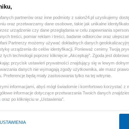
niku,
« WRÓĆ DO NOTKI
fanych partnerów oraz inne podmioty z salon24.pl uzyskujemy dost
niu oraz przetwarzamy dane osobowe, takie jak unikalne identyfikat
przez urządzenie czy dane przeglądania w celu zapewniania sperson
ych treści, pomiar reklam i treści, badanie odbiorców oraz ulepszan
fani Partnerzy możemy używać dokładnych danych geolokalizacyjn
tykę urządzenia do celów identyfikacji. Ponieważ cenimy Twoją pry
Polityka
Gospodarka
z tych technologii poprzez kliknięcie „Akceptuję”. Zgoda jest dobro
ikając przycisk ustawień prywatności znajdujący się w lewym dolny
PiS
Biznes
etwarzania danych nie wymagają zgody użytkownika, ale masz prawo 
Rząd
Pieniądze
. Preferencje będą miały zastosowania tylko na tej witrynie.
Prezydent
Centralny Port Komunikacyjny
szymi informacjami, abyś mógł świadomie i komfortowo korzystać z
NATO
Inwestycje
gółowe informacje dotyczące przetwarzania Twoich danych znajdzi
s
oraz po kliknięciu w „Ustawienia”.
KO
Podatki
WIĘCEJ
WIĘCEJ
USTAWIENIA