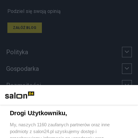
Podziel się swoją opinią
ZAŁÓŻ BLOG
Polityka
Gospodarka
Rozmaitości
Technologie
Drogi Użytkowniku,
Sport
My, naszych 1160 zaufanych partnerów oraz inne
podmioty z salon24.pl uzyskujemy dostęp i
Społeczeństwo