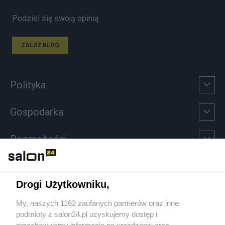
Podziel się swoją opinią
ZAŁÓŻ BLOG
Polityka
Gospodarka
Rozmaitości
Technologie
Drogi Użytkowniku,
Sport
My, naszych 1162 zaufanych partnerów oraz inne
podmioty z salon24.pl uzyskujemy dostęp i
Społeczeństwo