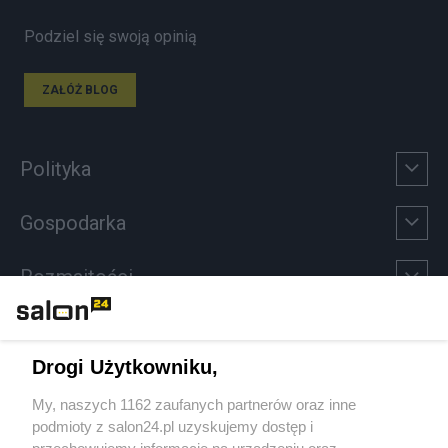
Podziel się swoją opinią
ZAŁÓŻ BLOG
Polityka
Gospodarka
Rozmaitości
Technologie
Drogi Użytkowniku,
Sport
My, naszych 1162 zaufanych partnerów oraz inne
podmioty z salon24.pl uzyskujemy dostęp i
Społeczeństwo