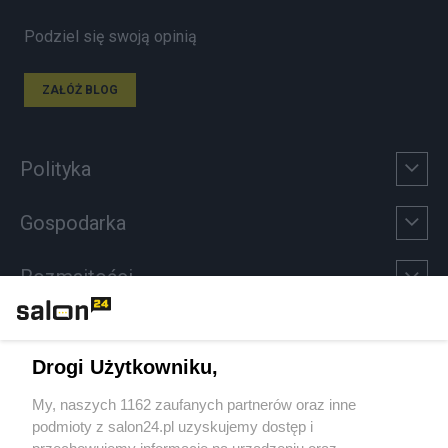
Podziel się swoją opinią
ZAŁÓŻ BLOG
Polityka
Gospodarka
Rozmaitości
Technologie
Drogi Użytkowniku,
Sport
My, naszych 1162 zaufanych partnerów oraz inne
podmioty z salon24.pl uzyskujemy dostęp i
Społeczeństwo