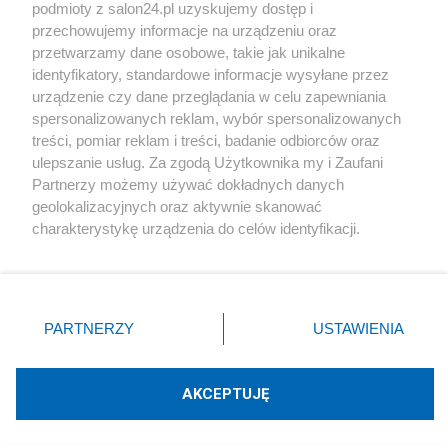
podmioty z salon24.pl uzyskujemy dostęp i
Społeczeństwo
przechowujemy informacje na urządzeniu oraz
przetwarzamy dane osobowe, takie jak unikalne
Kultura
identyfikatory, standardowe informacje wysyłane przez
urządzenie czy dane przeglądania w celu zapewniania
spersonalizowanych reklam, wybór spersonalizowanych
treści, pomiar reklam i treści, badanie odbiorców oraz
ulepszanie usług. Za zgodą Użytkownika my i Zaufani
X
Facebook
Instagram
Youtube
Partnerzy możemy używać dokładnych danych
geolokalizacyjnych oraz aktywnie skanować
charakterystykę urządzenia do celów identyfikacji.
Web Content Media sp. z o. o. © 2022
Ponieważ cenimy Twoją prywatność, prosimy o zgodę na
korzystanie z tych technologii poprzez kliknięcie
„Akceptuję”. Zgoda jest dobrowolna i zawsze możesz ją
Pomoc
O nas
Praca
Reklama
Kontakt
zmienić/wycofać klikając przycisk ustawień prywatności
PARTNERZY
USTAWIENIA
znajdujący się w lewym dolnym rogu strony
. Niektóre
rodzaje przetwarzania danych nie wymagają zgody
użytkownika, ale masz prawo sprzeciwić się takiemu
AKCEPTUJĘ
przetwarzaniu. Preferencje będą miały zastosowania tylko
Technologię dostarcza:
W3media.pl
na tej witrynie.