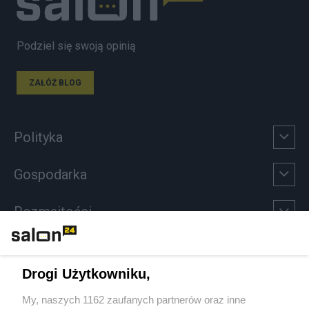
Podziel się swoją opinią
ZAŁÓŻ BLOG
Polityka
Gospodarka
Rozmaitości
Technologie
Drogi Użytkowniku,
Sport
My, naszych 1162 zaufanych partnerów oraz inne