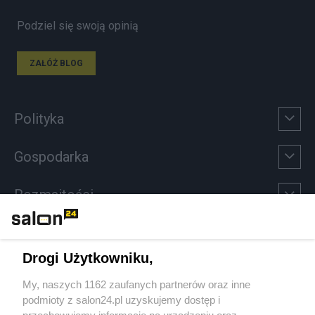
Podziel się swoją opinią
ZAŁÓŻ BLOG
Polityka
Gospodarka
Rozmaitości
Technologie
Drogi Użytkowniku,
Sport
My, naszych 1162 zaufanych partnerów oraz inne
podmioty z salon24.pl uzyskujemy dostęp i
Społeczeństwo