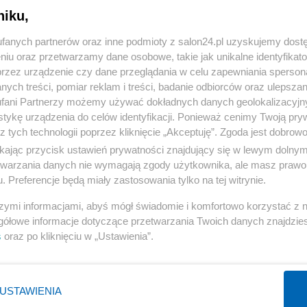
niku,
« WRÓĆ DO NOTKI
fanych partnerów oraz inne podmioty z salon24.pl uzyskujemy dost
niu oraz przetwarzamy dane osobowe, takie jak unikalne identyfikat
przez urządzenie czy dane przeglądania w celu zapewniania sperson
ych treści, pomiar reklam i treści, badanie odbiorców oraz ulepszan
fani Partnerzy możemy używać dokładnych danych geolokalizacyjn
tykę urządzenia do celów identyfikacji. Ponieważ cenimy Twoją pry
Polityka
Gospodarka
z tych technologii poprzez kliknięcie „Akceptuję”. Zgoda jest dobro
ikając przycisk ustawień prywatności znajdujący się w lewym dolny
Rząd
Biznes
etwarzania danych nie wymagają zgody użytkownika, ale masz prawo 
Prezydent
Pieniądze
. Preferencje będą miały zastosowania tylko na tej witrynie.
PiS
Centralny Port Komunikacyjny
szymi informacjami, abyś mógł świadomie i komfortowo korzystać z
NATO
Inwestycje
gółowe informacje dotyczące przetwarzania Twoich danych znajdzi
s
oraz po kliknięciu w „Ustawienia”.
KO
Podatki
WIĘCEJ
WIĘCEJ
USTAWIENIA