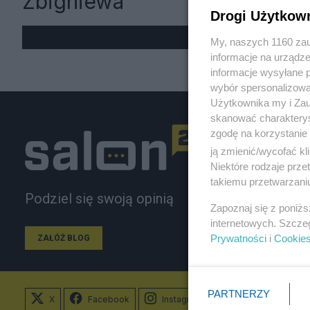
Zbigniewa
Drogi Użytkow
My, naszych 1160 zau
informacje na urządze
informacje wysyłane 
wybór spersonalizowan
Użytkownika my i Zau
skanować charakterys
zgodę na korzystanie 
ją zmienić/wycofać kl
Niektóre rodzaje prz
takiemu przetwarzaniu
Podziel się swoją opinią
Zapoznaj się z poniż
internetowych. Szcze
Prywatności
i
Cookie
ZAŁÓŻ BLOG
PARTNERZY
X
Facebook
Instagram