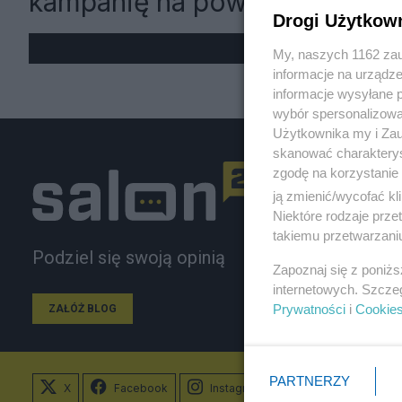
kampanię na powodzi"
Drogi Użytkow
My, naszych 1162 zau
informacje na urządze
informacje wysyłane 
wybór spersonalizowan
Użytkownika my i Zau
skanować charakterys
zgodę na korzystanie 
ją zmienić/wycofać kl
Niektóre rodzaje prz
takiemu przetwarzaniu
Podziel się swoją opinią
Zapoznaj się z poniż
internetowych. Szcze
Prywatności
i
Cookie
ZAŁÓŻ BLOG
PARTNERZY
X
Facebook
Instagram