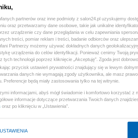
niku,
« WRÓĆ DO NOTKI
fanych partnerów oraz inne podmioty z salon24.pl uzyskujemy dost
niu oraz przetwarzamy dane osobowe, takie jak unikalne identyfikat
przez urządzenie czy dane przeglądania w celu zapewniania sperson
ych treści, pomiar reklam i treści, badanie odbiorców oraz ulepszan
fani Partnerzy możemy używać dokładnych danych geolokalizacyjn
tykę urządzenia do celów identyfikacji. Ponieważ cenimy Twoją pry
Polityka
Gospodarka
z tych technologii poprzez kliknięcie „Akceptuję”. Zgoda jest dobro
ikając przycisk ustawień prywatności znajdujący się w lewym dolny
PiS
Biznes
etwarzania danych nie wymagają zgody użytkownika, ale masz prawo 
Rząd
Pieniądze
. Preferencje będą miały zastosowania tylko na tej witrynie.
Prezydent
Centralny Port Komunikacyjny
szymi informacjami, abyś mógł świadomie i komfortowo korzystać z
NATO
Inwestycje
gółowe informacje dotyczące przetwarzania Twoich danych znajdzi
s
oraz po kliknięciu w „Ustawienia”.
KO
Podatki
WIĘCEJ
WIĘCEJ
USTAWIENIA