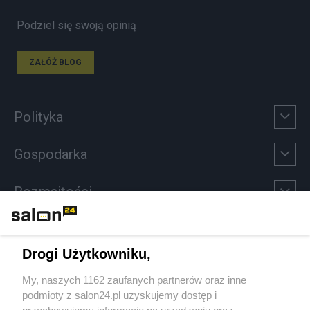
Podziel się swoją opinią
ZAŁÓŻ BLOG
Polityka
Gospodarka
Rozmaitości
Technologie
Drogi Użytkowniku,
Sport
My, naszych 1162 zaufanych partnerów oraz inne
podmioty z salon24.pl uzyskujemy dostęp i
Społeczeństwo