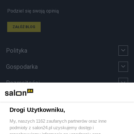
Podziel się swoją opinią
ZAŁÓŻ BLOG
Polityka
Gospodarka
Rozmaitości
Technologie
Drogi Użytkowniku,
Sport
My, naszych 1162 zaufanych partnerów oraz inne
podmioty z salon24.pl uzyskujemy dostęp i
Społeczeństwo