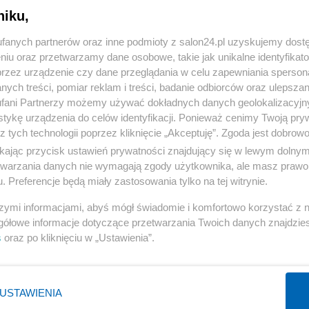
niku,
« WRÓĆ DO NOTKI
fanych partnerów oraz inne podmioty z salon24.pl uzyskujemy dost
niu oraz przetwarzamy dane osobowe, takie jak unikalne identyfikat
przez urządzenie czy dane przeglądania w celu zapewniania sperson
ych treści, pomiar reklam i treści, badanie odbiorców oraz ulepszan
fani Partnerzy możemy używać dokładnych danych geolokalizacyjn
tykę urządzenia do celów identyfikacji. Ponieważ cenimy Twoją pry
Polityka
Gospodarka
z tych technologii poprzez kliknięcie „Akceptuję”. Zgoda jest dobro
ikając przycisk ustawień prywatności znajdujący się w lewym dolny
Rosja
Biznes
etwarzania danych nie wymagają zgody użytkownika, ale masz prawo 
PiS
Pieniądze
. Preferencje będą miały zastosowania tylko na tej witrynie.
Rząd
Centralny Port Komunikacyjny
szymi informacjami, abyś mógł świadomie i komfortowo korzystać z
Prezydent
Inwestycje
gółowe informacje dotyczące przetwarzania Twoich danych znajdzi
s
oraz po kliknięciu w „Ustawienia”.
NATO
Podatki
WIĘCEJ
WIĘCEJ
USTAWIENIA