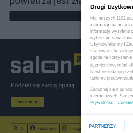
powietrza jest zła
Drogi Użytkow
My, naszych 1162 zau
informacje na urządze
informacje wysyłane 
wybór spersonalizowan
Użytkownika my i Zau
skanować charakterys
zgodę na korzystanie 
ją zmienić/wycofać kl
Niektóre rodzaje prz
takiemu przetwarzaniu
Podziel się swoją opinią
Zapoznaj się z poniż
internetowych. Szcze
Prywatności
i
Cookie
ZAŁÓŻ BLOG
PARTNERZY
X
Facebook
Instagram