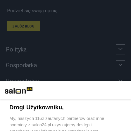
Podziel się swoją opinią
ZAŁÓŻ BLOG
Polityka
Gospodarka
Rozmaitości
Technologie
Drogi Użytkowniku,
Sport
My, naszych 1162 zaufanych partnerów oraz inne
podmioty z salon24.pl uzyskujemy dostęp i
Społeczeństwo