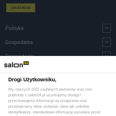
ZAŁÓŻ BLOG
Polityka
Gospodarka
Rozmaitości
Technologie
Drogi Użytkowniku,
Sport
My, naszych 1162 zaufanych partnerów oraz inne
podmioty z salon24.pl uzyskujemy dostęp i
Społeczeństwo
przechowujemy informacje na urządzeniu oraz
przetwarzamy dane osobowe, takie jak unikalne
Kultura
identyfikatory, standardowe informacje wysyłane przez