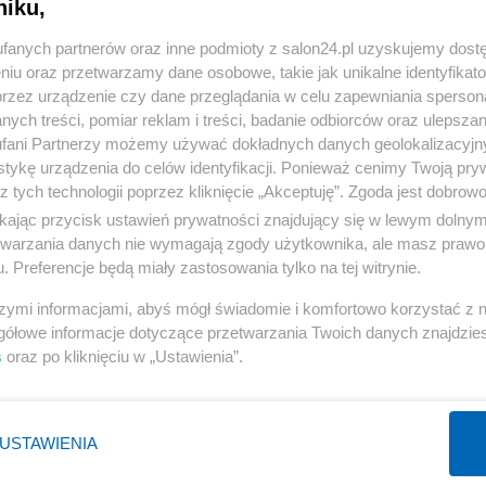
niku,
« WRÓĆ DO NOTKI
fanych partnerów oraz inne podmioty z salon24.pl uzyskujemy dost
niu oraz przetwarzamy dane osobowe, takie jak unikalne identyfikat
przez urządzenie czy dane przeglądania w celu zapewniania sperson
ych treści, pomiar reklam i treści, badanie odbiorców oraz ulepszan
fani Partnerzy możemy używać dokładnych danych geolokalizacyjn
tykę urządzenia do celów identyfikacji. Ponieważ cenimy Twoją pry
Polityka
Gospodarka
z tych technologii poprzez kliknięcie „Akceptuję”. Zgoda jest dobro
Rosja
Biznes
ikając przycisk ustawień prywatności znajdujący się w lewym dolny
etwarzania danych nie wymagają zgody użytkownika, ale masz prawo 
PiS
Pieniądze
. Preferencje będą miały zastosowania tylko na tej witrynie.
Rząd
Centralny Port Komunikacyjny
szymi informacjami, abyś mógł świadomie i komfortowo korzystać z
Prezydent
Inwestycje
gółowe informacje dotyczące przetwarzania Twoich danych znajdzi
NATO
Podatki
s
oraz po kliknięciu w „Ustawienia”.
WIĘCEJ
WIĘCEJ
USTAWIENIA