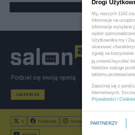
Drogi Użytkow
My, naszych 1162 zau
informacje na urządze
informacje wysyłane 
wybór spersonalizowan
Użytkownika my i Zau
skanować charakterys
zgodę na korzystanie 
ją zmienić/wycofać kl
Niektóre rodzaje prz
takiemu przetwarzaniu
Podziel się swoją opinią
Zapoznaj się z poniż
internetowych. Szcze
ZAŁÓŻ BLOG
Prywatności
i
Cookie
X
Facebook
Instagram
PARTNERZY
Youtube