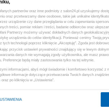
niku,
« WRÓĆ DO NOTKI
fanych partnerów oraz inne podmioty z salon24.pl uzyskujemy dost
niu oraz przetwarzamy dane osobowe, takie jak unikalne identyfikat
przez urządzenie czy dane przeglądania w celu zapewniania sperson
ych treści, pomiar reklam i treści, badanie odbiorców oraz ulepszan
fani Partnerzy możemy używać dokładnych danych geolokalizacyjn
tykę urządzenia do celów identyfikacji. Ponieważ cenimy Twoją pry
Polityka
Gospodarka
z tych technologii poprzez kliknięcie „Akceptuję”. Zgoda jest dobro
Rosja
Biznes
ikając przycisk ustawień prywatności znajdujący się w lewym dolny
etwarzania danych nie wymagają zgody użytkownika, ale masz prawo 
PiS
Pieniądze
. Preferencje będą miały zastosowania tylko na tej witrynie.
Rząd
Centralny Port Komunikacyjny
szymi informacjami, abyś mógł świadomie i komfortowo korzystać z
Prezydent
Inwestycje
gółowe informacje dotyczące przetwarzania Twoich danych znajdzi
NATO
Podatki
s
oraz po kliknięciu w „Ustawienia”.
WIĘCEJ
WIĘCEJ
USTAWIENIA