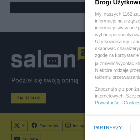
Drogi Użytkow
My, naszych 1162 zau
informacje na urządze
informacje wysyłane 
wybór spersonalizowan
Użytkownika my i Zau
skanować charakterys
zgodę na korzystanie 
ją zmienić/wycofać kl
Niektóre rodzaje prz
takiemu przetwarzaniu
Podziel się swoją opinią
Zapoznaj się z poniż
internetowych. Szcze
ZAŁÓŻ BLOG
Prywatności
i
Cookie
X
Facebook
Instagram
PARTNERZY
Youtube