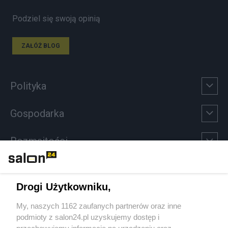
Podziel się swoją opinią
ZAŁÓŻ BLOG
Polityka
Gospodarka
Rozmaitości
Technologie
Drogi Użytkowniku,
Sport
My, naszych 1162 zaufanych partnerów oraz inne
podmioty z salon24.pl uzyskujemy dostęp i
Społeczeństwo