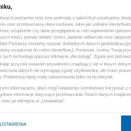
niku,
« WRÓĆ DO NOTKI
fanych partnerów oraz inne podmioty z salon24.pl uzyskujemy dost
niu oraz przetwarzamy dane osobowe, takie jak unikalne identyfikat
przez urządzenie czy dane przeglądania w celu zapewniania sperson
ych treści, pomiar reklam i treści, badanie odbiorców oraz ulepszan
fani Partnerzy możemy używać dokładnych danych geolokalizacyjn
tykę urządzenia do celów identyfikacji. Ponieważ cenimy Twoją pry
Polityka
Gospodarka
z tych technologii poprzez kliknięcie „Akceptuję”. Zgoda jest dobro
ikając przycisk ustawień prywatności znajdujący się w lewym dolny
Prezydent
Pieniądze
etwarzania danych nie wymagają zgody użytkownika, ale masz prawo 
PiS
Centralny Port Komunikacyjny
. Preferencje będą miały zastosowania tylko na tej witrynie.
NATO
Inwestycje
szymi informacjami, abyś mógł świadomie i komfortowo korzystać z
KO
Biznes
gółowe informacje dotyczące przetwarzania Twoich danych znajdzi
s
oraz po kliknięciu w „Ustawienia”.
Imigranci
Podatki
WIĘCEJ
WIĘCEJ
USTAWIENIA