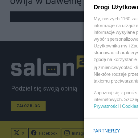
owija w bawełnę
Drogi Użytkow
My, naszych 1160 zau
informacje na urządze
informacje wysyłane 
wybór spersonalizowan
Użytkownika my i Zau
skanować charakterys
zgodę na korzystanie 
ją zmienić/wycofać kl
Niektóre rodzaje prz
takiemu przetwarzaniu
Podziel się swoją opinią
Zapoznaj się z poniż
internetowych. Szcze
Prywatności
i
Cookie
ZAŁÓŻ BLOG
PARTNERZY
X
Facebook
Instagram