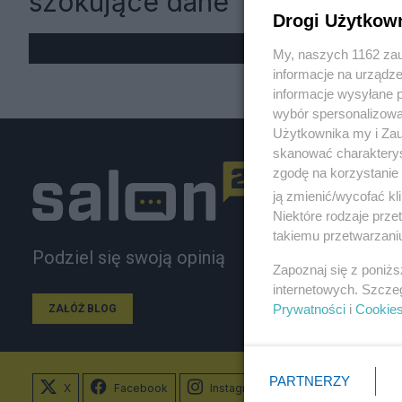
szokujące dane
Drogi Użytkow
My, naszych 1162 zau
informacje na urządze
informacje wysyłane 
wybór spersonalizowan
Użytkownika my i Zau
skanować charakterys
zgodę na korzystanie 
ją zmienić/wycofać kl
Niektóre rodzaje prz
takiemu przetwarzaniu
Podziel się swoją opinią
Zapoznaj się z poniż
internetowych. Szcze
Prywatności
i
Cookie
ZAŁÓŻ BLOG
PARTNERZY
X
Facebook
Instagram