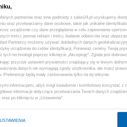
niku,
« WRÓĆ DO NOTKI
fanych partnerów oraz inne podmioty z salon24.pl uzyskujemy dost
niu oraz przetwarzamy dane osobowe, takie jak unikalne identyfikat
przez urządzenie czy dane przeglądania w celu zapewniania sperson
ych treści, pomiar reklam i treści, badanie odbiorców oraz ulepszan
fani Partnerzy możemy używać dokładnych danych geolokalizacyjn
tykę urządzenia do celów identyfikacji. Ponieważ cenimy Twoją pry
Polityka
Gospodarka
z tych technologii poprzez kliknięcie „Akceptuję”. Zgoda jest dobro
ikając przycisk ustawień prywatności znajdujący się w lewym dolny
Rosja
Biznes
etwarzania danych nie wymagają zgody użytkownika, ale masz prawo 
PiS
Pieniądze
. Preferencje będą miały zastosowania tylko na tej witrynie.
Rząd
Centralny Port Komunikacyjny
szymi informacjami, abyś mógł świadomie i komfortowo korzystać z
Prezydent
Inwestycje
gółowe informacje dotyczące przetwarzania Twoich danych znajdzi
s
oraz po kliknięciu w „Ustawienia”.
NATO
Podatki
WIĘCEJ
WIĘCEJ
USTAWIENIA