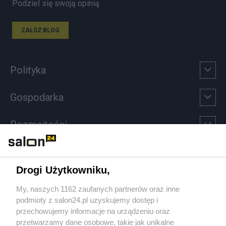
Podziel się swoją opinią
ZAŁÓŻ BLOG
Polityka
Gospodarka
Rozmaitości
Technologie
Drogi Użytkowniku,
Sport
My, naszych 1162 zaufanych partnerów oraz inne
podmioty z salon24.pl uzyskujemy dostęp i
Społeczeństwo
przechowujemy informacje na urządzeniu oraz
przetwarzamy dane osobowe, takie jak unikalne