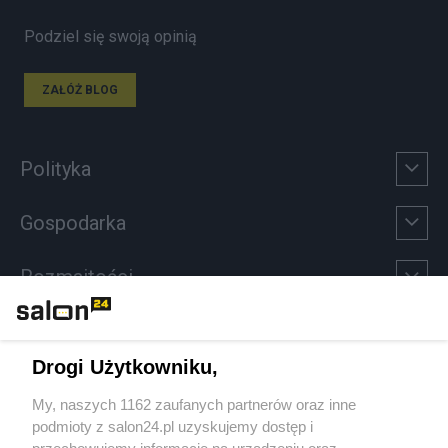
Podziel się swoją opinią
ZAŁÓŻ BLOG
Polityka
Gospodarka
Rozmaitości
Technologie
Drogi Użytkowniku,
Sport
My, naszych 1162 zaufanych partnerów oraz inne
podmioty z salon24.pl uzyskujemy dostęp i
Społeczeństwo